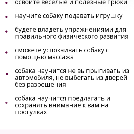
своими собаками выступает с 2012
года.
Многочисленный призер
соревнований по Обидиенс и
Кинологическому фристайлу.
Финалист Чемпионата Мира по
Обидиенс.
Сотрудничает с кинологическими
службами (полиция, таможенная
служба).
Ее ученики показывают
стабильно высокие результаты
на соревнованиях ранга Кубок
России и Чемпионат России.
Занимается: