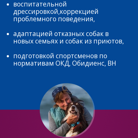
правильно играть
Урок 3.
как и когда объяснять собаке о ее
правильном или ошибочном
поведении.
почему это важно знать и
применять упражнения для
развития внимания и контакта
учим собаку правильно выходить
на прогулку (выход из квартиры,
из подъезда, из автомобиля, из
клетки)
движение на провисшем поводке
рядом с проводником для
комфортных и безопасных
прогулок