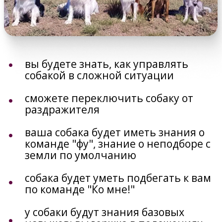
прогулках
Курс построен на базе позитивной
дрессировки,
а значит НЕ будет доминирования,
наказаний
и строгого ошейника.
Зарегистрироваться
на курс
АВТОР КУРСА
ТАТЬЯНА ШАМАНОВА