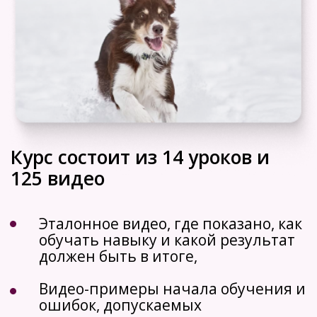
люди)
видеопримеры: как вести себя в
ситуациях с раздражителями
видеопримеры: как работать на
опережение, чтобы помочь собаке
справиться с ситуацией
Урок 6.
команда "Фу!"
учим собаку не подбирать с земли
без команды "Фу!"
разбираемся, как сделать этот
навык устойчивым
выясняем, почему этот навык часто
не работает