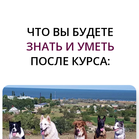
освоите веселые и полезные трюки
научите собаку подавать игрушку
будете владеть упражнениями для
правильного физического развития
сможете успокаивать собаку с
помощью массажа
собака научится не выпрыгивать из
автомобиля, не выбегать из дверей
без разрешения
собака научится предлагать и
сохранять внимание к вам на