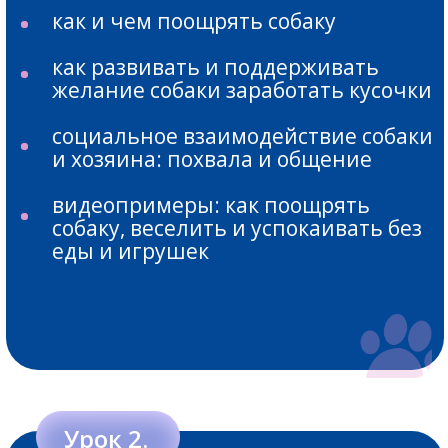
выдержка в положении «сидеть»
(усложнение)
Урок 8.
упражнение "мишень"
(усложнение)
начало работы с отставленным
подкреплением
учим собаку правильно «лежать»
учим собаку быстро переключаться
с одной деятельности на другую
упражнение про самоконтроль
команда «Ко мне» (усложнение)
учим собаку подзыву от несложного
раздражителя