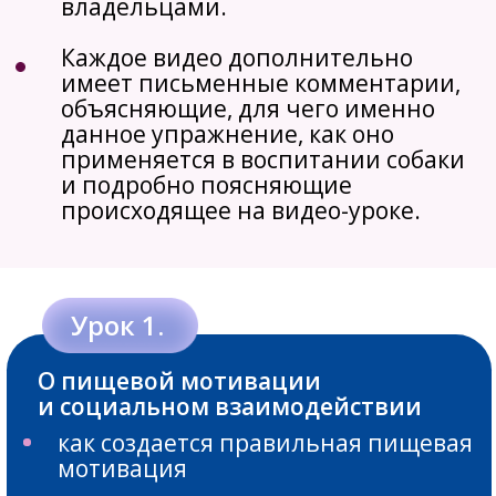
команда "Ко мне"
учим собаку быстро реагировать на
команду
выясняем, как правильно
поощрять собаку в этом
упражнении
объясняем собаке, что внимание к
вам на улице – важная работа
как поощрять внимание
как понять, что собака
внимательна к вам, а не к кусочку в
вашей руке
Урок 7.
упражнение "мишень"
упражнение на самоконтроль