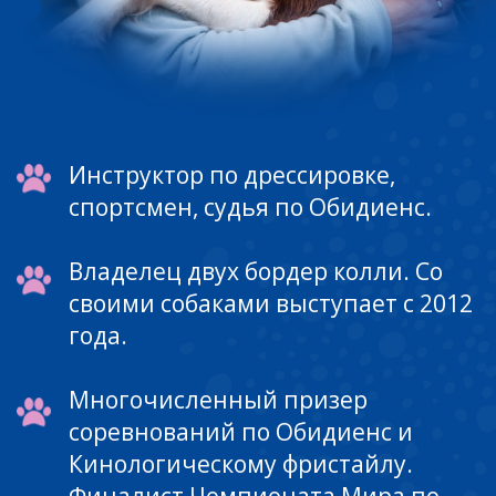
должен быть в итоге,
Видео-примеры начала обучения и
ошибок, допускаемых
владельцами.
Каждое видео дополнительно
имеет письменные комментарии,
объясняющие, для чего именно
данное упражнение, как оно
применяется в воспитании собаки
и подробно поясняющие
происходящее на видео-уроке.
Урок 1.
О пищевой мотивации
и социальном взаимодействии
как создается правильная пищевая
мотивация
как и чем поощрять собаку
как развивать и поддерживать