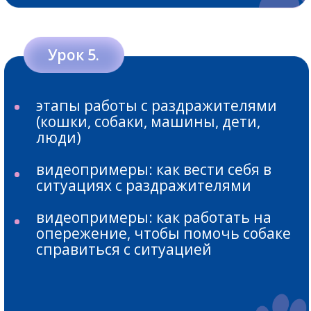
стоять, не переступая лапками
Урок 13.
выдержка (усложнение)
учим собаку выполнять команду,
даже если хозяин отошел
выдержка в положении "стоять"
(усложнение)
Урок 14.
совмещаем подзыв и выдержку
учимся расслаблять собаку руками
(массаж)
учим собаку быстро успокаиваться