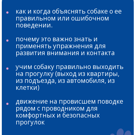
Урок 10.
проход на свободном поводке
мимо раздражителей
разбираемся, как правильно
действовать хозяину в ситуациях
с раздражителем
как правильно помогать собаке и
как ее поощрять
упражнение «мишень»
(усложнение)
учим собаку продолжать
выполнять команду при
подконтрольном раз
Урок 11.