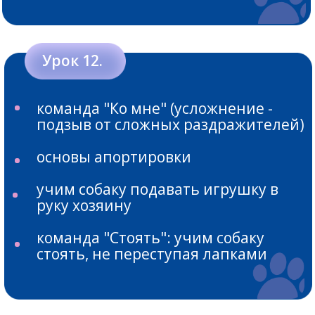
Понимание, как формируется
поведение собаки.
А значит, вы будете знать, как
корректировать нежелательные
проявления