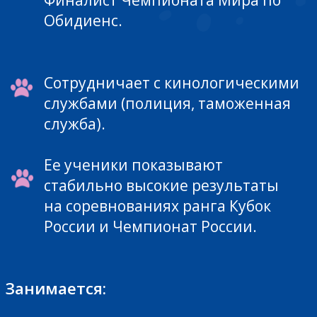
желание собаки заработать кусочки
социальное взаимодействие собаки
и хозяина: похвала и общение
видеопримеры: как поощрять
собаку, веселить и успокаивать без
еды и игрушек
Урок 2.
Об игровой мотивации
какие игрушки для каких целей
существуют
какие бывают игры
как правильно и весело играть с
собакой
видеопримеры: как учить собаку