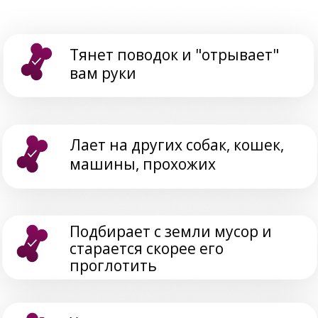
Игнорирует вас и не подходит
на подзыв
Не слышит вас на улице,
убегает на прогулках
Не даёт стричь когти и
выполнять другие
гигиенические процедуры
Лает дома, портит квартиру
ВПЕРВЫЕ!