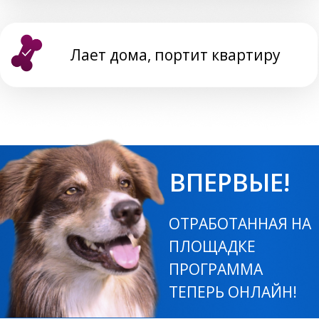
вы будете знать, как управлять
собакой в сложной ситуации
сможете переключить собаку от
раздражителя
ваша собака будет иметь знания о
команде "фу", знание о неподборе с
земли по умолчанию
собака будет уметь подбегать к вам
по команде "Ко мне!"
у собаки будут знания базовых
навыков: выдержка в положениях
"сидеть/стоять/лежать" и движение
на свободном поводке