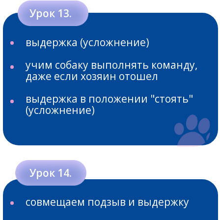
Умение пользоваться
инструментами
для
формирования желательного
поведения в разных ситуациях, с
которыми вы сталкиваетесь на
прогулках и в быту
Участвовать в курсе
КАК УСТРОЕН КУРС:
Обучающая платформа с
возможностью просмотра уроков в
телефоне
Уроки находятся в записи