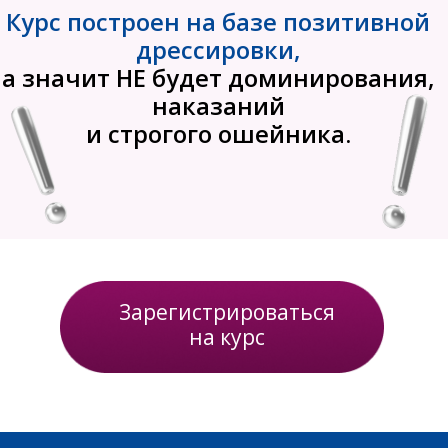
воспитательной
дрессировкой,коррекцией
проблемного поведения,
адаптацией отказных собак в
новых семьях и собак из приютов,
подготовкой спортсменов по
нормативам ОКД, Обидиенс, ВН
Воспитать послушную собаку не
сложно, если знать как. Запишитесь на
курс прямо сейчас и мы вместе с вами
пройдем этот путь от А до Я.
ТАТЬЯНА ШАМАНОВА