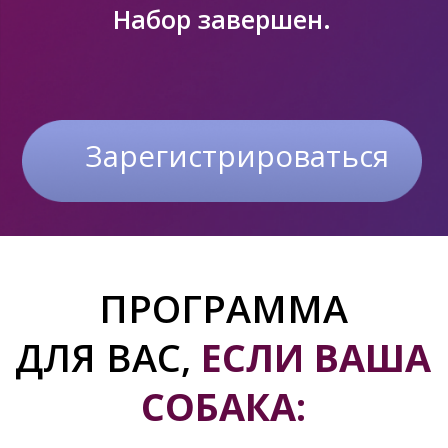
СОБАКА:
Тянет поводок и "отрывает"
вам руки
Лает на других собак, кошек,
машины, прохожих
Подбирает с земли мусор и
старается скорее его
проглотить
Ходит по пятам и
попрошайничает