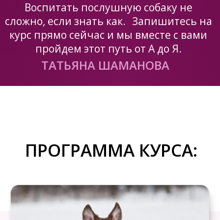
Урок 4.
базовые упражнения на
самоконтроль (учим собаку не
подбирать с земли, не воровать со
стола еду, не выхватывать из рук
игрушки, не лезть в ваш карман за
лакомством)
учим собаку позиции «сидеть»
физическое развитие собаки:
весёлые и полезные трюки с
собакой
Урок 5.
этапы работы с раздражителями
(кошки, собаки, машины, дети,