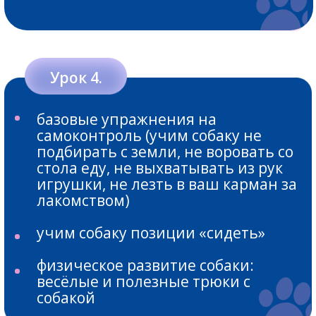
выдержка (усложнение)
делаем выдержку очень
интересным упражнением
учим собаку "ничего не делать"
физкультура для собаки: новые
упражнения для правильного
физического развития
Урок 12.
команда "Ко мне" (усложнение -
подзыв от сложных раздражителей)
основы апортировки
учим собаку подавать игрушку в
руку хозяину
команда "Стоять": учим собаку