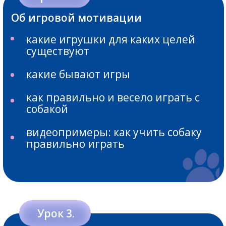
Урок 9.
развиваем упражнение «мишень»
учим собаку предлагать
правильное поведение
продолжаем осваивать неподбор с
земли
объясняем собаке, что правила
всегда одинаковы
совершенствуем выдержку
физкультура для собаки:
упражнения для правильного
физического развития