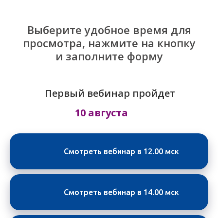
что болят руки
Выберите удобное время для
просмотра, нажмите на кнопку
и заполните форму
Первый вебинар пройдет
Вы устали от побегов и
непослушания на прогулках
10 августа
Смотреть вебинар в 12.00 мск
Смотреть вебинар в 14.00 мск
Вы мечтаете о том, чтобы
собака была лучшим другом
для всей семьи, а не