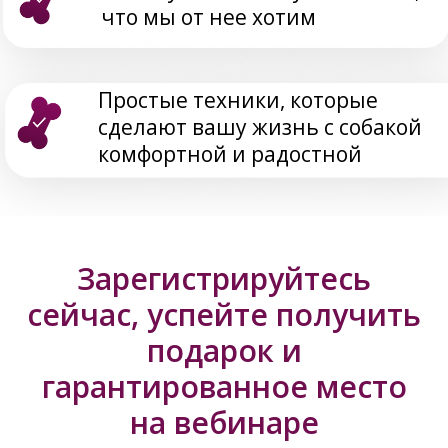
ВПЕРВЫЕ!
ОТРАБОТАННАЯ НА
ПЛОЩАДКЕ
ПРОГРАММА
Этот вебинар для вас,
ТЕПЕРЬ ОНЛАЙН!
Зарегистрируйтесь
если:
сейчас, успейте получить
подарок и
гарантированное место
на вебинаре
Собака тянет поводок так,